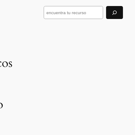
Buscar
cos
o