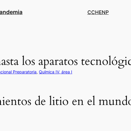
pandemia
CCH
ENP
 hasta los aparatos tecnológi
cional Preparatoria
, 
Química IV, área I
mientos de litio en el mund