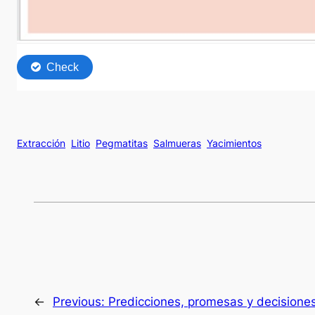
Extracción
Litio
Pegmatitas
Salmueras
Yacimientos
←
Previous:
Predicciones, promesas y decisione