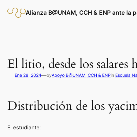
Saltar
al
Alianza B@UNAM, CCH & ENP ante la 
contenido
El litio, desde los salares
—
Ene 28, 2024
by
Apoyo B@UNAM, CCH & ENP
in
Escuela Na
Distribución de los yaci
El estudiante: