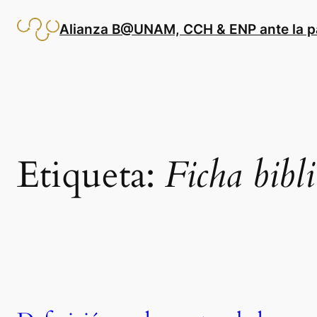
Saltar
al
Alianza B@UNAM, CCH & ENP ante la 
contenido
Etiqueta:
Ficha bibli