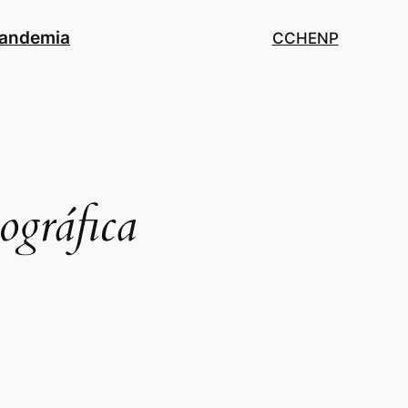
pandemia
CCH
ENP
ográfica