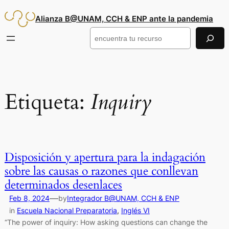
Saltar
Alianza B@UNAM, CCH & ENP ante la pandemia
al
contenido
Buscar
Etiqueta:
Inquiry
Disposición y apertura para la indagación
sobre las causas o razones que conllevan
determinados desenlaces
—
Feb 8, 2024
by
Integrador B@UNAM, CCH & ENP
in
Escuela Nacional Preparatoria
, 
Inglés VI
“The power of inquiry: How asking questions can change the