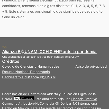
números. En el Sistema Decimal, utilizado para representar
cantidades, tenemos diez dígitos distintos: 0, 1, 2, 3, 4, 5, 6, 7, 8
y 9. Este sistema es posicional, lo que significa que cada dígito
tiene un valor…
Alianza B@UNAM, CCH & ENP ante la pandemia
Una alianza que establecen los tres bachilleratos de la UNAM
Créditos
Privacidad
Colegio de Ciencias y Humanidades
Aviso de privacidad
Escuela Nacional Preparatoria
Bachillerato a distancia B@UNAM
Coordinación de Universidad Abierta y Educación Digital de la
UNAM.
Esta obra está bajo una
Licencia Creative
Commons Atribución-NoComercial-SinDerivar 4.0 Internacional
.
Hecho en México. Este sitio puede ser reproducido con fines no