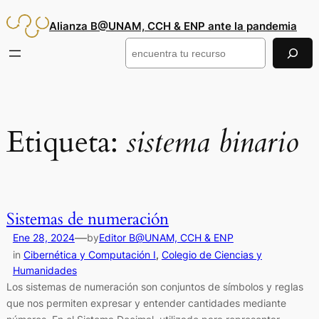
Saltar
Alianza B@UNAM, CCH & ENP ante la pandemia
al
contenido
Buscar
Etiqueta:
sistema binario
Sistemas de numeración
—
Ene 28, 2024
by
Editor B@UNAM, CCH & ENP
in
Cibernética y Computación I
, 
Colegio de Ciencias y
Humanidades
Los sistemas de numeración son conjuntos de símbolos y reglas
que nos permiten expresar y entender cantidades mediante