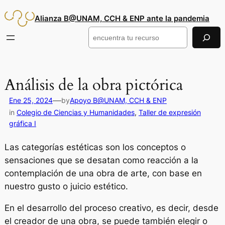
Saltar
Alianza B@UNAM, CCH & ENP ante la pandemia
al
contenido
Buscar
Análisis de la obra pictórica
—
Ene 25, 2024
by
Apoyo B@UNAM, CCH & ENP
in
Colegio de Ciencias y Humanidades
, 
Taller de expresión
gráfica I
Las categorías estéticas son los conceptos o
sensaciones que se desatan como reacción a la
contemplación de una obra de arte, con base en
nuestro gusto o juicio estético.
En el desarrollo del proceso creativo, es decir, desde
el creador de una obra, se puede también elegir o