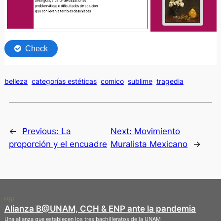
belleza
categorías estéticas
comico
sublime
tragedia
←
Previous:
La
Next:
Movimiento
proporción y el encuadre
Muralista Mexicano
→
Alianza B@UNAM, CCH & ENP ante la pandemia
Una alianza que establecen los tres bachilleratos de la UNAM