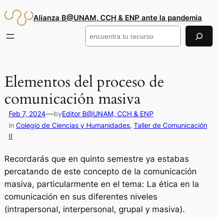
Saltar
Alianza B@UNAM, CCH & ENP ante la pandemia
al
contenido
Buscar
Elementos del proceso de
comunicación masiva
—
Feb 7, 2024
by
Editor B@UNAM, CCH & ENP
in
Colegio de Ciencias y Humanidades
, 
Taller de Comunicación
II
Recordarás que en quinto semestre ya estabas
percatando de este concepto de la comunicación
masiva, particularmente en el tema:
La ética en la
comunicación en sus diferentes niveles
(intrapersonal, interpersonal, grupal y masiva)
.