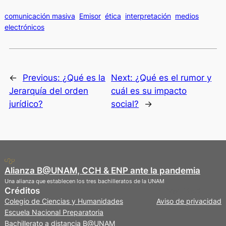
comunicación masiva
Emisor
ética
interpretación
medios
electrónicos
←
Previous:
¿Qué es la
Next:
¿Qué es el rumor y
Jerarquía del orden
cuál es su impacto
jurídico?
social?
→
Alianza B@UNAM, CCH & ENP ante la pandemia
Una alianza que establecen los tres bachilleratos de la UNAM
Créditos
Privacidad
Colegio de Ciencias y Humanidades
Aviso de privacidad
Escuela Nacional Preparatoria
Bachillerato a distancia B@UNAM