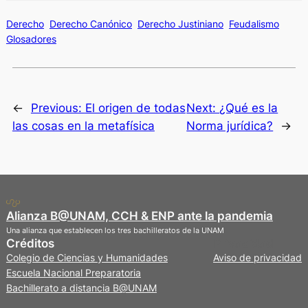
Derecho
Derecho Canónico
Derecho Justiniano
Feudalismo
Glosadores
←
Previous:
El origen de todas
Next:
¿Qué es la
las cosas en la metafísica
Norma jurídica?
→
Alianza B@UNAM, CCH & ENP ante la pandemia
Una alianza que establecen los tres bachilleratos de la UNAM
Créditos
Privacidad
Colegio de Ciencias y Humanidades
Aviso de privacidad
Escuela Nacional Preparatoria
Bachillerato a distancia B@UNAM