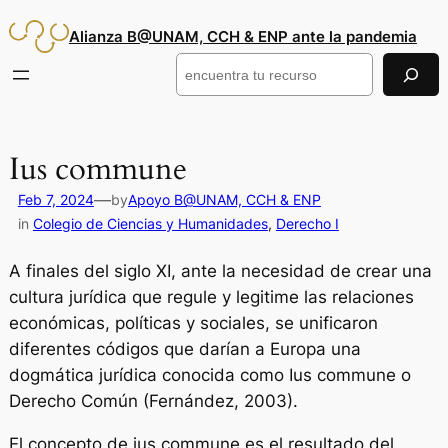
Saltar
Alianza B@UNAM, CCH & ENP ante la pandemia
al
contenido
Buscar
Ius commune
—
Feb 7, 2024
by
Apoyo B@UNAM, CCH & ENP
in
Colegio de Ciencias y Humanidades
, 
Derecho I
A finales del siglo XI, ante la necesidad de crear una
cultura jurídica que regule y legitime las relaciones
económicas, políticas y sociales, se unificaron
diferentes códigos que darían a Europa una
dogmática jurídica conocida como Ius commune o
Derecho Común (Fernández, 2003).
El concepto de ius commune es el resultado del