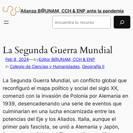
Saltar
Alianza B@UNAM, CCH & ENP ante la pandemia
al
contenido
Buscar
La Segunda Guerra Mundial
—
Feb 8, 2024
by
Editor B@UNAM, CCH & ENP
in
Colegio de Ciencias y Humanidades
, 
Geografía II
La Segunda Guerra Mundial, un conflicto global que
reconfiguró el mapa político y social del siglo XX,
comenzó con la invasión de Polonia por Alemania en
1939, desencadenando una serie de eventos que
culminarían en una lucha encarnizada entre las
potencias del Eje y los Aliados. Italia, aunque el
primer país fascista, se unió a Alemania y Japón,