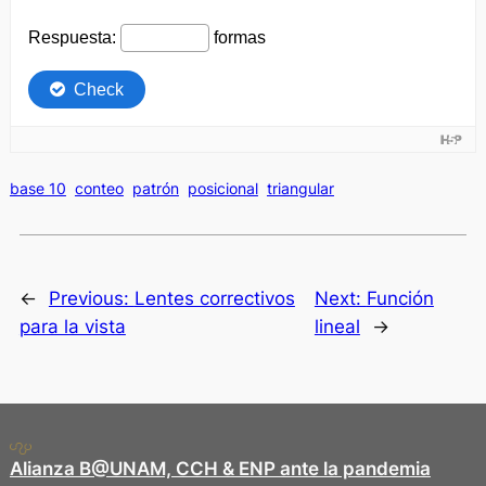
base 10
conteo
patrón
posicional
triangular
←
Previous:
Lentes correctivos
Next:
Función
para la vista
lineal
→
Alianza B@UNAM, CCH & ENP ante la pandemia