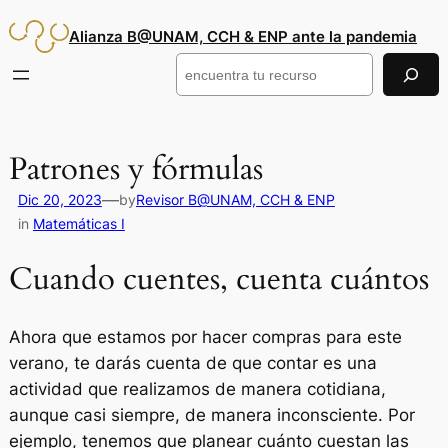
Saltar
Alianza B@UNAM, CCH & ENP ante la pandemia
al
contenido
Buscar
Patrones y fórmulas
—
Dic 20, 2023
by
Revisor B@UNAM, CCH & ENP
in
Matemáticas I
Cuando cuentes, cuenta cuántos
Ahora que estamos por hacer compras para este
verano, te darás cuenta de que contar es una
actividad que realizamos de manera cotidiana,
aunque casi siempre, de manera inconsciente. Por
ejemplo, tenemos que planear cuánto cuestan las