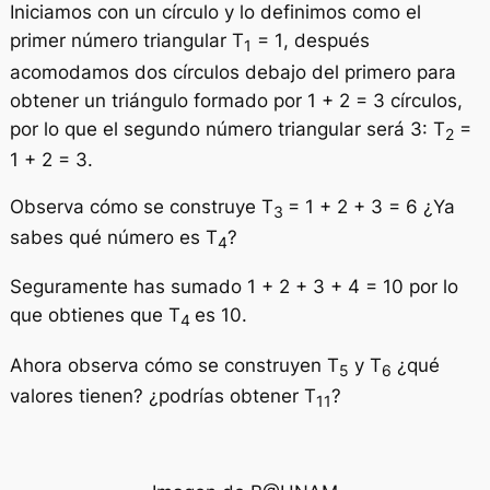
Iniciamos con un círculo y lo definimos como el
primer número triangular
T
= 1
, después
1
acomodamos dos círculos debajo del primero para
obtener un triángulo formado por 1 + 2 = 3 círculos,
por lo que el segundo número triangular será 3:
T
=
2
1 + 2 = 3
.
Observa cómo se construye
T
= 1 + 2 + 3 = 6
¿Ya
3
sabes qué número es
T
?
4
Seguramente has sumado 1 + 2 + 3 + 4 = 10 por lo
que obtienes que
T
es 10.
4
Ahora observa cómo se construyen
T
y
T
¿qué
5
6
valores tienen? ¿podrías obtener
T
?
11