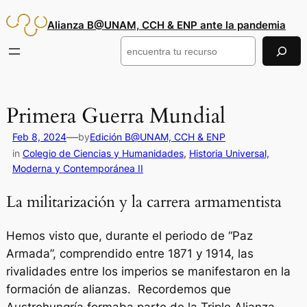
Saltar
Alianza B@UNAM, CCH & ENP ante la pandemia
al
contenido
Buscar
Primera Guerra Mundial
—
Feb 8, 2024
by
Edición B@UNAM, CCH & ENP
in
Colegio de Ciencias y Humanidades
, 
Historia Universal,
Moderna y Contemporánea II
La militarización y la carrera armamentista
Hemos visto que, durante el periodo de “Paz
Armada”, comprendido entre 1871 y 1914, las
rivalidades entre los imperios se manifestaron en la
formación de alianzas. Recordemos que
Austrohungría formaba parte de la Triple Alianza