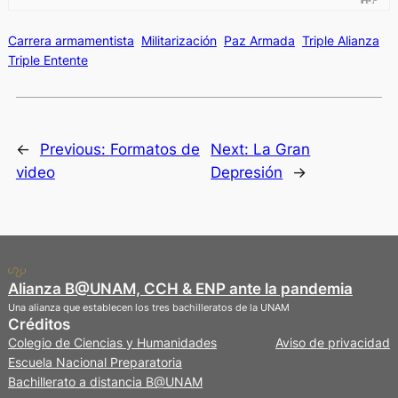
Carrera armamentista
Militarización
Paz Armada
Triple Alianza
Triple Entente
←
Previous:
Formatos de
Next:
La Gran
video
Depresión
→
Alianza B@UNAM, CCH & ENP ante la pandemia
Una alianza que establecen los tres bachilleratos de la UNAM
Créditos
Privacidad
Colegio de Ciencias y Humanidades
Aviso de privacidad
Escuela Nacional Preparatoria
Bachillerato a distancia B@UNAM