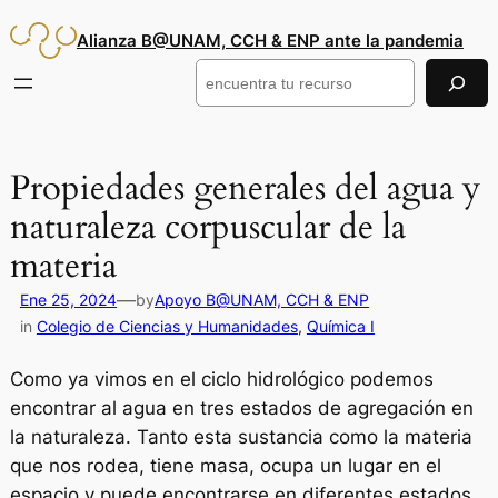
Saltar
Alianza B@UNAM, CCH & ENP ante la pandemia
al
contenido
Buscar
Propiedades generales del agua y
naturaleza corpuscular de la
materia
—
Ene 25, 2024
by
Apoyo B@UNAM, CCH & ENP
in
Colegio de Ciencias y Humanidades
, 
Química I
Como ya vimos en el ciclo hidrológico podemos
encontrar al agua en tres estados de agregación en
la naturaleza. Tanto esta sustancia como la materia
que nos rodea, tiene masa, ocupa un lugar en el
espacio y puede encontrarse en diferentes estados