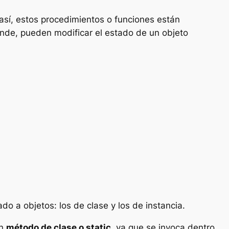
sí, estos procedimientos o funciones están
ende, pueden modificar el estado de un objeto
 a objetos: los de clase y los de instancia.
un
método de clase o static
, ya que se invoca dentro