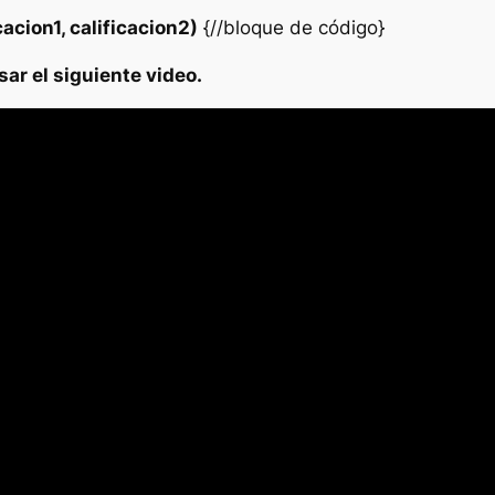
cacion1, calificacion2)
{//bloque de código}
ar el siguiente video.