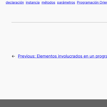
declaración
instancia
métodos
parámetros
Programación Orie
←
Previous:
Elementos involucrados en un prog