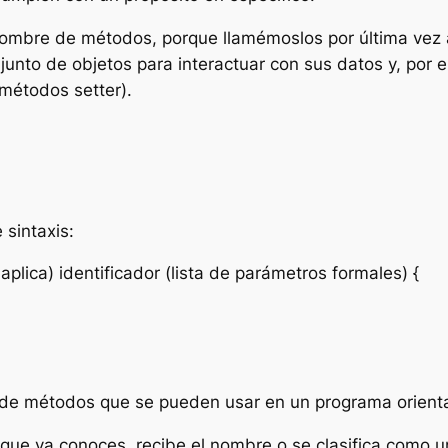
nombre de métodos, porque llamémoslos por última vez a
junto de objetos para interactuar con sus datos y, por 
métodos setter).
 sintaxis:
plica) identificador (lista de parámetros formales) {
de métodos que se pueden usar en un programa orientado
que ya conoces, recibe el nombre o se clasifica como 