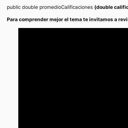
public double promedioCalificaciones
(double califi
Para comprender mejor el tema te invitamos a revis