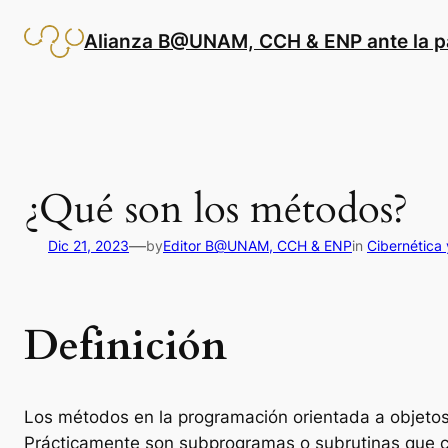
Saltar
al
Alianza B@UNAM, CCH & ENP ante la 
contenido
¿Qué son los métodos?
—
Dic 21, 2023
by
Editor B@UNAM, CCH & ENP
in
Cibernética
Definición
Los métodos en la programación orientada a objetos
Prácticamente son subprogramas o subrutinas que c