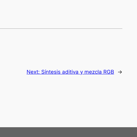
Next:
Síntesis aditiva y mezcla RGB
→