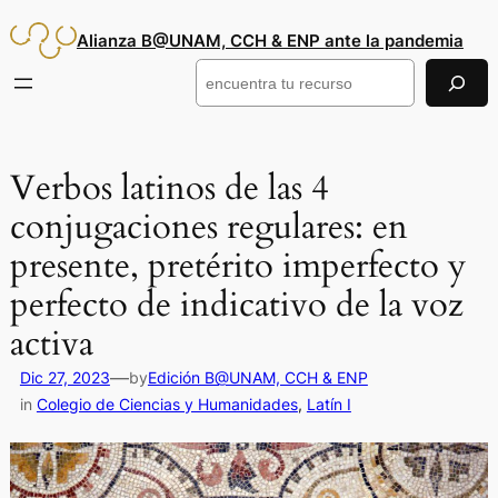
Saltar
Alianza B@UNAM, CCH & ENP ante la pandemia
al
contenido
Buscar
Verbos latinos de las 4
conjugaciones regulares: en
presente, pretérito imperfecto y
perfecto de indicativo de la voz
activa
—
Dic 27, 2023
by
Edición B@UNAM, CCH & ENP
in
Colegio de Ciencias y Humanidades
, 
Latín I