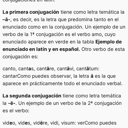
La primera conjugación
tiene como letra temática la
–
ā-
, es decir, es la letra que predomina tanto en el
enunciado como en la conjugación. Un ejemplo de un
verbo de la 1ª conjugación es el verbo
amo
, cuyo
enunciado aparece en verde en la tabla
Ejemplo de
enunciado en latín y en español.
Otro verbo de esta
conjugación es:
canto, cant
a
s, cant
ā
re, cant
ā
vi, cant
ā
tum:
cantarComo puedes observar, la letra
ā
es la que
aparece en prácticamente todo el enunciado verbal.
La segunda conjugación
tiene como letra temática
la
-ē-
. Un ejemplo de un verbo de la 2ª conjugación
es el verbo:
vid
e
o, vid
e
s, vid
ē
re, vidi, visum: verComo puedes