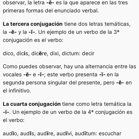
observar, la letra
-ē-
es la que aparece en las tres
primeras formas del enunciado verbal.
La tercera conjugación
tiene dos letras temáticas,
la
-ĕ-
y la
-ĭ-
. Un ejemplo de un verbo de la 3ª
conjugación es el verbo:
dico, dic
i
s, dic
ĕ
re, dixi, dictum: decir
Como puedes observar, hay una alternancia entre las
vocales
-ĕ-
e
-ĭ-
; este verbo presenta
-ĭ-
en la
segunda persona singular del presente, pero
-ĕ-
en
el infinitivo.
La cuarta conjugación
tiene como letra temática la
-ī-
. Un ejemplo de un verbo de la 4ª conjugación es
el verbo:
aud
ĭ
o, aud
ĭ
s, aud
ī
re, aud
ī
vi, aud
ī
tum: escuchar