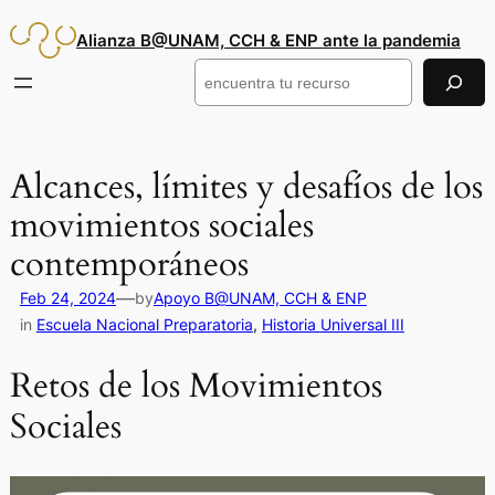
Saltar
Alianza B@UNAM, CCH & ENP ante la pandemia
al
contenido
Buscar
Alcances, límites y desafíos de los
movimientos sociales
contemporáneos
—
Feb 24, 2024
by
Apoyo B@UNAM, CCH & ENP
in
Escuela Nacional Preparatoria
, 
Historia Universal III
Retos de los Movimientos
Sociales