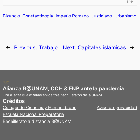
Bizancio
Constantinopla
Imperio Romano
Justiniano
Urbanismo
←
Previous:
Trabajo
Next:
Capitales islámicas
→
Alianza B@UNAM, CCH & ENP ante la pandemia
Una alianza que establecen los tres bachilleratos de la UNAM
Créditos
Privacidad
Colegio de Ciencias y Humanidades
Aviso de privacidad
Escuela Nacional Preparatoria
Bachillerato a distancia B@UNAM