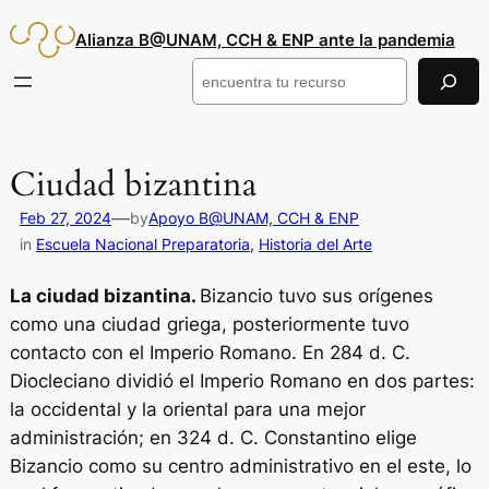
Saltar
Alianza B@UNAM, CCH & ENP ante la pandemia
al
contenido
Buscar
Ciudad bizantina
—
Feb 27, 2024
by
Apoyo B@UNAM, CCH & ENP
in
Escuela Nacional Preparatoria
, 
Historia del Arte
La ciudad bizantina.
Bizancio tuvo sus orígenes
como una ciudad griega, posteriormente tuvo
contacto con el Imperio Romano. En 284 d. C.
Diocleciano dividió el Imperio Romano en dos partes:
la occidental y la oriental para una mejor
administración; en 324 d. C. Constantino elige
Bizancio como su centro administrativo en el este, lo