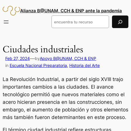
Saltar
Alianza B@UNAM, CCH & ENP ante la pandemia
al
contenido
Buscar
Ciudades industriales
—
Feb 27, 2024
by
Apoyo B@UNAM, CCH & ENP
in
Escuela Nacional Preparatoria
, 
Historia del Arte
La Revolución Industrial, a partir del siglo XVIII trajo
importantes cambios a las ciudades. El avance
tecnológico permitió que nuevos materiales como el
acero hicieran presencia en las construcciones, sin
embargo, el aumento de población y otros elementos
más también fueron determinantes en este proceso.
El término
ciudad industrial
refiere estructuras