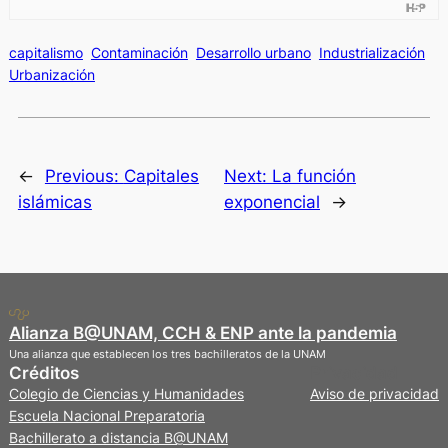
capitalismo
Contaminación
Desarrollo urbano
Industrialización
Urbanización
←
Previous:
Capitales
Next:
La función
islámicas
exponencial
→
Alianza B@UNAM, CCH & ENP ante la pandemia
Una alianza que establecen los tres bachilleratos de la UNAM
Créditos
Privacidad
Colegio de Ciencias y Humanidades
Aviso de privacidad
Escuela Nacional Preparatoria
Bachillerato a distancia B@UNAM