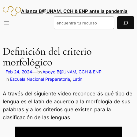
Saltar
Alianza B@UNAM, CCH & ENP ante la pandemia
al
contenido
Buscar
Definición del criterio
morfológico
—
Feb 24, 2024
by
Apoyo B@UNAM, CCH & ENP
in
Escuela Nacional Preparatoria
, 
Latín
A través del siguiente video reconocerás qué tipo de
lengua es el latín de acuerdo a la morfología de sus
palabras y a los criterios que existen para la
clasificación de las lenguas.