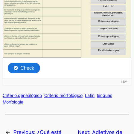
Criterio genealógico
Criterio morfológico
Latín
lenguas
Morfología
←
Previous:
¿Qué está
Next:
Adjetivos de