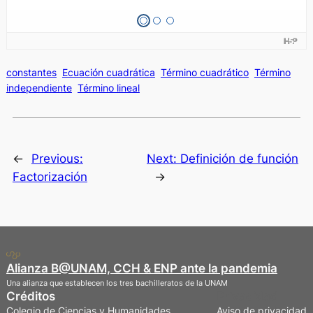
constantes
Ecuación cuadrática
Término cuadrático
Término
independiente
Término lineal
←
Previous:
Next:
Definición de función
Factorización
→
Alianza B@UNAM, CCH & ENP ante la pandemia
Una alianza que establecen los tres bachilleratos de la UNAM
Créditos
Privacidad
Colegio de Ciencias y Humanidades
Aviso de privacidad