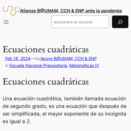
Saltar
Alianza B@UNAM, CCH & ENP ante la pandemia
al
contenido
Buscar
Ecuaciones cuadráticas
—
Feb 18, 2024
by
Apoyo B@UNAM, CCH & ENP
in
Escuela Nacional Preparatoria
, 
Matemáticas IV
Ecuaciones cuadráticas
Una ecuación cuadrática, también llamada ecuación
de segundo grado, es una ecuación que después de
ser simplificada, el mayor exponente de su incógnita
es igual a 2.