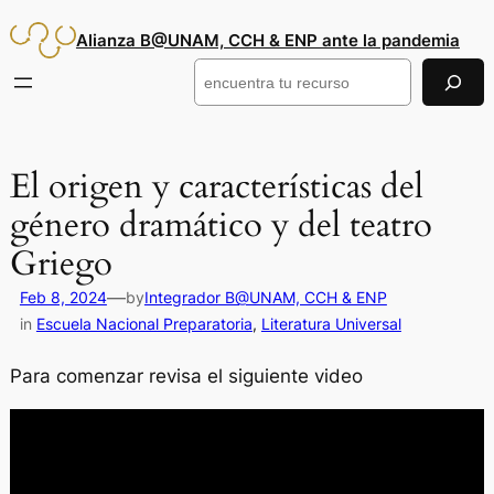
Saltar
Alianza B@UNAM, CCH & ENP ante la pandemia
al
contenido
Buscar
El origen y características del
género dramático y del teatro
Griego
—
Feb 8, 2024
by
Integrador B@UNAM, CCH & ENP
in
Escuela Nacional Preparatoria
, 
Literatura Universal
Para comenzar revisa el siguiente video