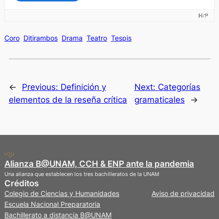
Coro
Ditirambos
Drama
Teatro
Tespis
←
Previous:
Definición y
Next:
Categorías
elementos de la reseña crítica
gramaticales
→
Alianza B@UNAM, CCH & ENP ante la pandemia
Una alianza que establecen los tres bachilleratos de la UNAM
Créditos
Privacidad
Colegio de Ciencias y Humanidades
Aviso de privacidad
Escuela Nacional Preparatoria
Bachillerato a distancia B@UNAM