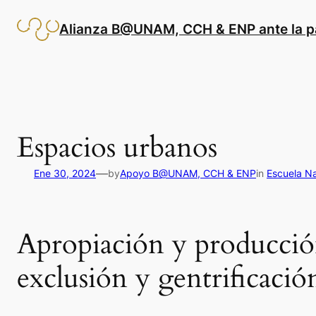
Saltar
al
Alianza B@UNAM, CCH & ENP ante la 
contenido
Espacios urbanos
—
Ene 30, 2024
by
Apoyo B@UNAM, CCH & ENP
in
Escuela Na
Apropiación y producción
exclusión y gentrificació