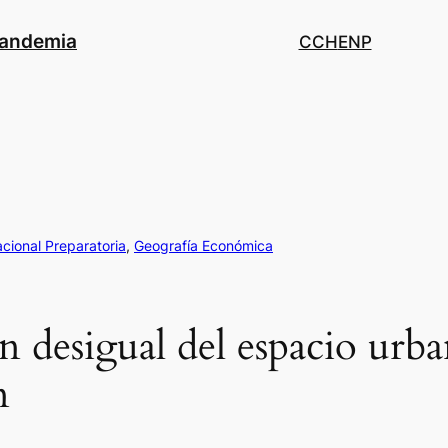
pandemia
CCH
ENP
cional Preparatoria
, 
Geografía Económica
 desigual del espacio urb
n