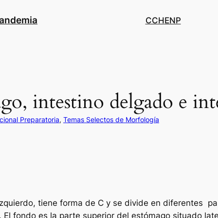
pandemia
CCH
ENP
go, intestino delgado e int
cional Preparatoria
, 
Temas Selectos de Morfología
izquierdo, tiene forma de C y se divide en diferentes par
 El fondo es la parte superior del estómago situado late