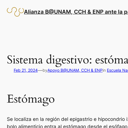
Saltar
al
Alianza B@UNAM, CCH & ENP ante la 
contenido
Sistema digestivo: estóma
—
Feb 21, 2024
by
Apoyo B@UNAM, CCH & ENP
in
Escuela Na
Estómago
Se localiza en la región del epigastrio e hipocondrio 
bolo alimenticio entra al estómago desde el esófago.