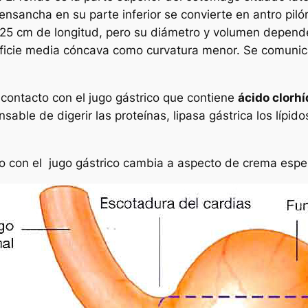
sancha en su parte inferior se convierte en antro pilór
25 cm de longitud, pero su diámetro y volumen depende 
icie media cóncava como curvatura menor. Se comunica c
n contacto con el jugo gástrico que contiene
ácido clorhí
sable de digerir las proteínas,
lipasa gástrica
los lípido
do con el jugo gástrico cambia a aspecto de crema esp