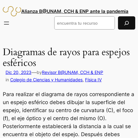
Saltar
Alianza B@UNAM, CCH & ENP ante la pandemia
al
contenido
Buscar
Diagramas de rayos para espejos
esféricos
—
Dic 20, 2023
by
Revisor B@UNAM, CCH & ENP
in
Colegio de Ciencias y Humanidades
, 
Física IV
Para realizar el diagrama de rayos correspondiente a
un espejo esférico debes dibujar la superficie del
espejo, identificar su centro de curvatura (C), el foco
(f), el eje óptico y el centro del mismo (O).
Posteriormente establecerá la distancia a la cual se
encuentra el objeto del espejo. Después debes