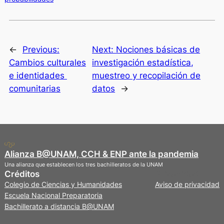
←
Previous:
Next:
Nociones básicas de
Cambios culturales
investigación estadística,
e identidades
muestreo y recopilación de
comunitarias
datos
→
Alianza B@UNAM, CCH & ENP ante la pandemia
Una alianza que establecen los tres bachilleratos de la UNAM
Créditos
Privacidad
Colegio de Ciencias y Humanidades
Aviso de privacidad
Escuela Nacional Preparatoria
Bachillerato a distancia B@UNAM