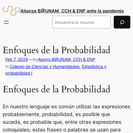
Saltar
Alianza B@UNAM, CCH & ENP ante la pandemia
al
contenido
Buscar
Enfoques de la Probabilidad
—
Feb 7, 2024
by
Apoyo B@UNAM, CCH & ENP
in
Colegio de Ciencias y Humanidades
, 
Estadística y
probabilidad I
Enfoques de la Probabilidad
En nuestro lenguaje es común utilizar las expresiones
probablemente, probabilidad, es posible que
suceda, es probable que, entre otras expresiones
coloquiales; estas frases o palabras se usan para