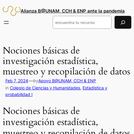
Saltar
Alianza B@UNAM, CCH & ENP ante la pandemia
al
contenido
Buscar
Nociones básicas de
investigación estadística,
muestreo y recopilación de datos
—
Feb 7, 2024
by
Apoyo B@UNAM, CCH & ENP
in
Colegio de Ciencias y Humanidades
, 
Estadística y
probabilidad I
Nociones básicas de
investigación estadística,
muestreo y recopilación de datos