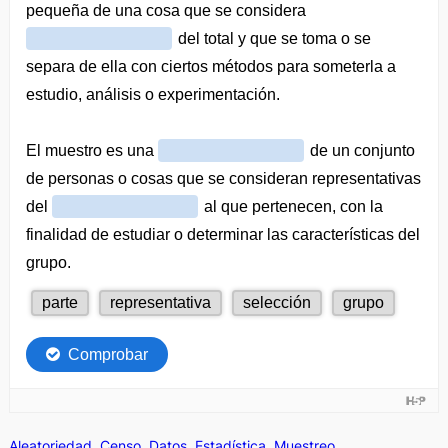
Aleatoriedad
Censo
Datos
Estadística
Muestreo