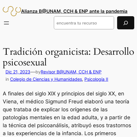
Saltar
Alianza B@UNAM, CCH & ENP ante la pandemia
al
contenido
Buscar
Tradición organicista: Desarrollo
psicosexual
—
Dic 21, 2023
by
Revisor B@UNAM, CCH & ENP
in
Colegio de Ciencias y Humanidades
, 
Psicología II
A finales del siglo XIX y principios del siglo XX, en
Viena, el médico Sigmund Freud elaboró una teoría
que trataba de explicar los orígenes de las
patologías mentales en la edad adulta, y a partir de
la técnica del psicoanálisis, atribuyó esos trastornos
a las experiencias de la infancia. Los primeros