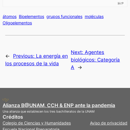
átomos
Bioelementos
grupos funcionales
moléculas
Oligoelementos
Next:
Agentes
←
Previous:
La energía en
biológicos: Categoría
los procesos de la vida
A
→
Alianza B@UNAM, CCH & ENP ante la pandemia
Una alianza que establecen los tres bachilleratos de la UNAM
Créditos
Privacidad
Colegio de Ciencias y Humanidades
Aviso de privacidad
Escuela Nacional Preparatoria