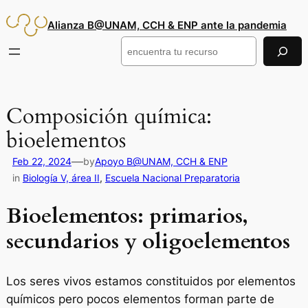
Saltar
Alianza B@UNAM, CCH & ENP ante la pandemia
al
contenido
Buscar
Composición química:
bioelementos
—
Feb 22, 2024
by
Apoyo B@UNAM, CCH & ENP
in
Biología V, área II
, 
Escuela Nacional Preparatoria
Bioelementos: primarios,
secundarios y oligoelementos
Los seres vivos estamos constituidos por elementos
químicos pero pocos elementos forman parte de