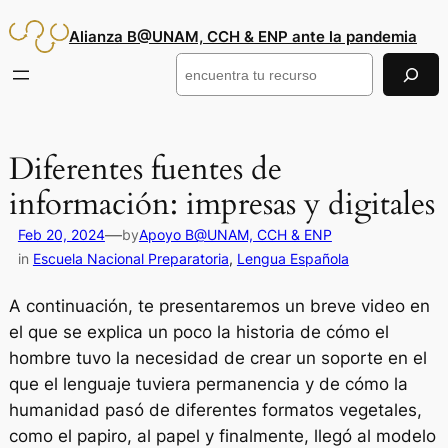
Saltar
Alianza B@UNAM, CCH & ENP ante la pandemia
al
contenido
Buscar
Diferentes fuentes de
información: impresas y digitales
—
Feb 20, 2024
by
Apoyo B@UNAM, CCH & ENP
in
Escuela Nacional Preparatoria
, 
Lengua Española
A continuación, te presentaremos un breve video en
el que se explica un poco la historia de cómo el
hombre tuvo la necesidad de crear un soporte en el
que el lenguaje tuviera permanencia y de cómo la
humanidad pasó de diferentes formatos vegetales,
como el papiro, al papel y finalmente, llegó al modelo