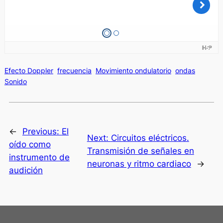
Efecto Doppler
frecuencia
Movimiento ondulatorio
ondas
Sonido
←
Previous:
El
Next:
Circuitos eléctricos.
oído como
Transmisión de señales en
instrumento de
neuronas y ritmo cardiaco
→
audición