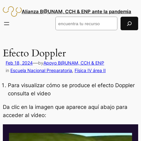
Saltar
Alianza B@UNAM, CCH & ENP ante la pandemia
al
contenido
Buscar
Efecto Doppler
—
Feb 18, 2024
by
Apoyo B@UNAM, CCH & ENP
in
Escuela Nacional Preparatoria
, 
Física IV área II
Para visualizar cómo se produce el efecto Doppler
consulta el video
Da clic en la imagen que aparece aquí abajo para
acceder al vídeo: