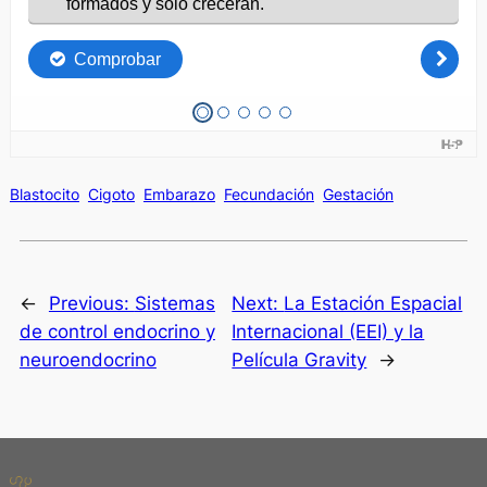
Blastocito
Cigoto
Embarazo
Fecundación
Gestación
←
Previous:
Sistemas
Next:
La Estación Espacial
de control endocrino y
Internacional (EEI) y la
neuroendocrino
Película Gravity
→