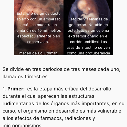
Esta foto de un oviducto
abierto con un embarazo
Feto de 9 semanas de
ectópico muestra un
gestación. Notable en
embrión de 10 milímetros
este feto es un celoma
espectacularmente bien
extraembrionario en el
conservado.
cordón umbilical. Las
asas de intestino se ven
Imagen de
Ed Uthman
,
como una protuberancia
Wikimedia commons.
de material naranja en el
cordón cerca de su
Se divide en tres períodos de tres meses cada uno,
unión a la pared
abdominal. Estas asas se
llamados trimestres.
retirarán
aproximadamente a la
1.
Primer:
es la etapa más crítica del desarrollo
semana 11. Si no
durante el cual aparecen las estructuras
regresan, la afección se
rudimentarias de los órganos más importantes; en su
denomina onfalocele.
curso, el organismo en desarrollo es más vulnerable
Imagen de lunar caustic,
a los efectos de fármacos, radiaciones y
Wikimedia commons
microorganismos.