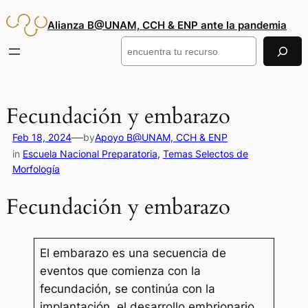
Saltar
Alianza B@UNAM, CCH & ENP ante la pandemia
al
contenido
Buscar
Fecundación y embarazo
—
Feb 18, 2024
by
Apoyo B@UNAM, CCH & ENP
in
Escuela Nacional Preparatoria
, 
Temas Selectos de
Morfología
Fecundación y embarazo
El embarazo es una secuencia de
eventos que comienza con la
fecundación, se continúa con la
implantación, el desarrollo embrionario,