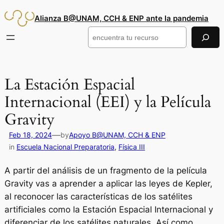
Saltar
Alianza B@UNAM, CCH & ENP ante la pandemia
al
contenido
Buscar
La Estación Espacial
Internacional (EEI) y la Película
Gravity
—
Feb 18, 2024
by
Apoyo B@UNAM, CCH & ENP
in
Escuela Nacional Preparatoria
, 
Física III
A partir del análisis de un fragmento de la película
Gravity vas a aprender a aplicar las leyes de Kepler,
al reconocer las características de los satélites
artificiales como la Estación Espacial Internacional y
diferenciar de los satélites naturales. Así como