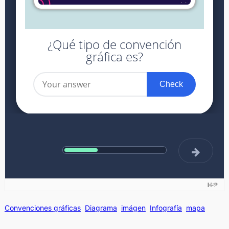
Convenciones gráficas
Diagrama
imágen
Infografía
mapa