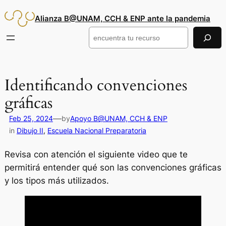
Saltar
Alianza B@UNAM, CCH & ENP ante la pandemia
al
contenido
Buscar
Identificando convenciones
gráficas
—
Feb 25, 2024
by
Apoyo B@UNAM, CCH & ENP
in
Dibujo II
, 
Escuela Nacional Preparatoria
Revisa con atención el siguiente video que te
permitirá entender qué son las convenciones gráficas
y los tipos más utilizados.