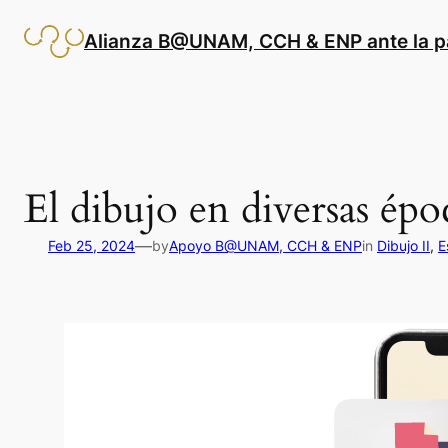
Saltar
al
Alianza B@UNAM, CCH & ENP ante la 
contenido
El dibujo en diversas épo
—
Feb 25, 2024
by
Apoyo B@UNAM, CCH & ENP
in
Dibujo II
, 
E