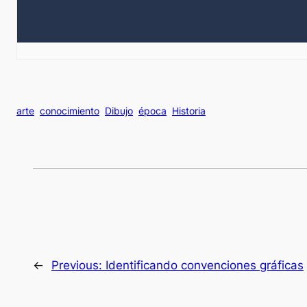
arte
conocimiento
Dibujo
época
Historia
←
Previous:
Identificando convenciones gráficas