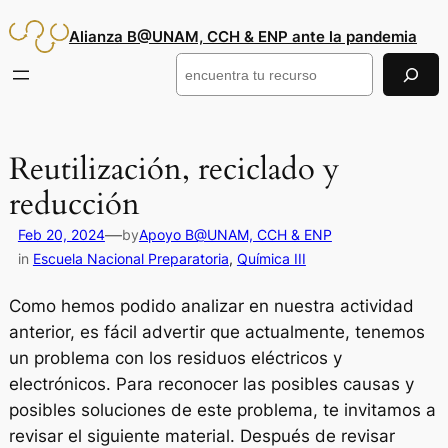
Saltar
Alianza B@UNAM, CCH & ENP ante la pandemia
al
contenido
Buscar
Reutilización, reciclado y
reducción
—
Feb 20, 2024
by
Apoyo B@UNAM, CCH & ENP
in
Escuela Nacional Preparatoria
, 
Química III
Como hemos podido analizar en nuestra actividad
anterior, es fácil advertir que actualmente, tenemos
un problema con los residuos eléctricos y
electrónicos. Para reconocer las posibles causas y
posibles soluciones de este problema, te invitamos a
revisar el siguiente material. Después de revisar